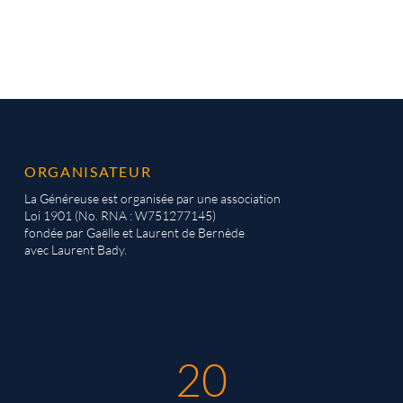
ORGANISATEUR
La Généreuse est organisée par une association
Loi 1901 (No. RNA : W751277145)
fondée par Gaëlle et Laurent de Bernède
avec Laurent Bady.
20